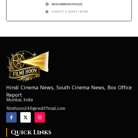
MOHAMMAD FAIQUE
AUGUST 4, 2026 | 1:18 PM
Hindi Cinema News, South Cinema News, Box Office
NEWS ELEMENTOR
Report
Mumbai, India
filmihoon246@rediffmail.com
Quick Links