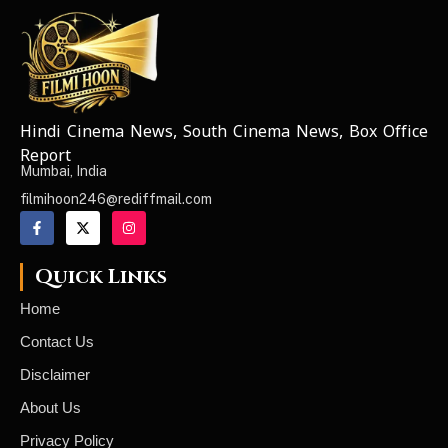
Hindi Cinema News, South Cinema News, Box Office
NEWS ELEMENTOR
Report
Mumbai, India
filmihoon246@rediffmail.com
Quick Links
Home
Contact Us
Disclaimer
About Us
Privacy Policy