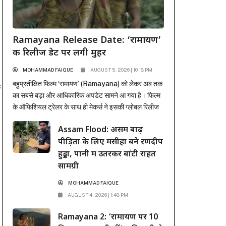
Ramayana Release Date: ‘रामायण’
की रिलीज डेट पर लगी मुहर
MOHAMMAD FAIQUE
AUGUST 5, 2026 | 10:18 PM
बहुप्रतीक्षित फिल्म ‘रामायण’ (Ramayana) को लेकर अब तक
क
का सबसे बड़ा और आधिकारिक अपडेट सामने आ गया है। फिल्म
के ऑफिशियल ट्रेलर के साथ ही मेकर्स ने इसकी ग्लोबल रिलीज
डेट से भी पर्दा उठा दिया है। अंतर्राष्ट्रीय प्रोडक्शन और
Assam Flood: असम बाढ़
डिस्ट्रीब्यूशन जायंट सोनी पिक्चर्स ने मुहर लगा दी है कि यह भव्य
पीड़ितों के लिए मसीहा बने रणदीप
महाकाव्य 6 नवंबर...
हुड्डा, पानी में उतरकर बांटी राहत
सामग्री
MOHAMMAD FAIQUE
AUGUST 4, 2026 | 1:48 PM
Ramayana 2: ‘रामायण पर 10