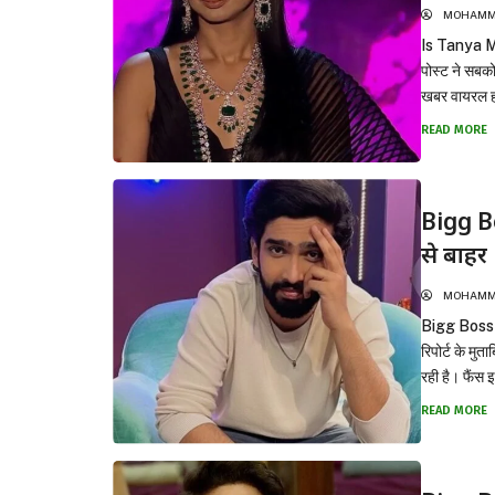
MOHAMMA
Is Tanya Mit
पोस्ट ने सबको
खबर वायरल हो
READ MORE
Bigg B
से बाहर
MOHAMMA
Bigg Boss 19
रिपोर्ट के म
रही है। फैंस 
READ MORE