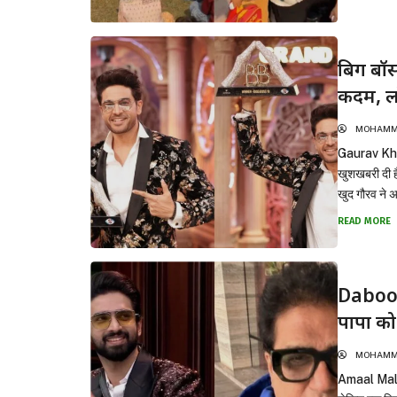
बिग बॉ
कदम, लॉ
MOHAMMA
Gaurav Khann
खुशखबरी दी ह
खुद गौरव ने 
READ MORE
Daboo 
पापा को
MOHAMMA
Amaal Malik: