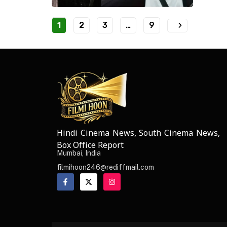
1
2
3
…
9
Hindi Cinema News, South Cinema News,
NEWS ELEMENTOR
Box Office Report
Mumbai, India
filmihoon246@rediffmail.com