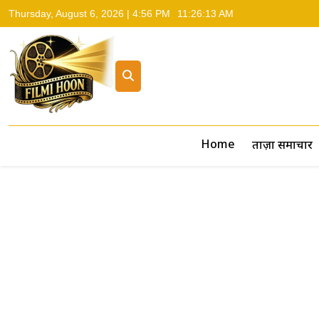
Thursday, August 6, 2026 | 4:56 PM
11:26:14 AM
Filmi Hoon
Hindi Cinema News, South Cinema News, Box Office Repo
Home
ताज़ा समाचार