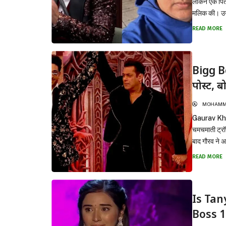
लेकिन एक पिता
मलिक की। उनक
READ MORE
Bigg B
पोस्ट, ब
MOHAMMA
Gaurav Khan
चमचमाती ट्रॉफ
बाद गौरव ने 
चर्चा...
READ MORE
Is Tany
Boss 1