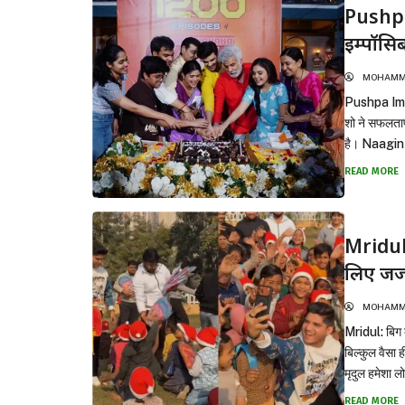
Pushpa
इम्पॉसि
MOHAMMA
Pushpa Impos
शो ने सफलतापू
है। Naagin 7
READ MORE
Mridul न
लिए जज्
MOHAMMA
Mridul: बिग 
बिल्कुल वैसा ह
मृदुल हमेशा ल
READ MORE