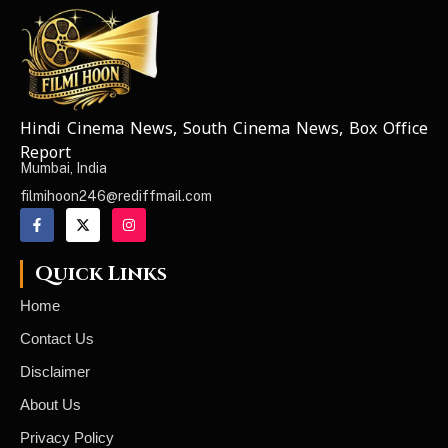
Hindi Cinema News, South Cinema News, Box Office
NEWS ELEMENTOR
Report
Mumbai, India
filmihoon246@rediffmail.com
Quick Links
Home
Contact Us
Disclaimer
About Us
Privacy Policy