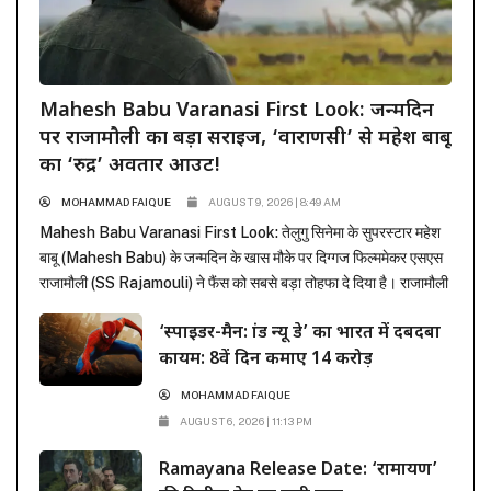
Mahesh Babu Varanasi First Look: जन्मदिन
पर राजामौली का बड़ा सरप्राइज, ‘वाराणसी’ से महेश बाबू
का ‘रुद्र’ अवतार आउट!
MOHAMMAD FAIQUE
AUGUST 9, 2026 | 8:49 AM
Mahesh Babu Varanasi First Look: तेलुगु सिनेमा के सुपरस्टार महेश
बाबू (Mahesh Babu) के जन्मदिन के खास मौके पर दिग्गज फिल्ममेकर एसएस
राजामौली (SS Rajamouli) ने फैंस को सबसे बड़ा तोहफा दे दिया है। राजामौली
ने अपनी बहुप्रतीक्षित मेगा-बजट फिल्म ‘वाराणसी’ (Varanasi) से महेश बाबू का
‘स्पाइडर-मैन: ब्रांड न्यू डे’ का भारत में दबदबा
मच-अवेटेड फर्स्ट लुक रिलीज कर दिया है। इस फिल्म...
कायम: 8वें दिन कमाए 14 करोड़
MOHAMMAD FAIQUE
AUGUST 6, 2026 | 11:13 PM
Ramayana Release Date: ‘रामायण’