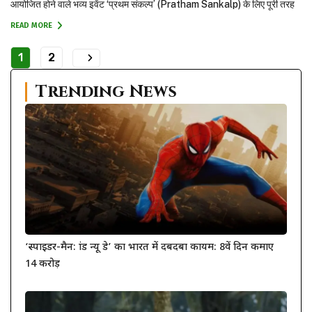
आयोजित होने वाले भव्य इवेंट ‘प्रथम संकल्प’ (Pratham Sankalp) के लिए पूरी तरह
तैयार है। लेकिन इसी बीच फिल्म के मुख्य अभिनेता और बॉलीवुड सुपरस्टार रणबीर कपूर
READ MORE
(Ranbir...
1
2
Trending News
‘स्पाइडर-मैन: ब्रांड न्यू डे’ का भारत में दबदबा कायम: 8वें दिन कमाए
14 करोड़