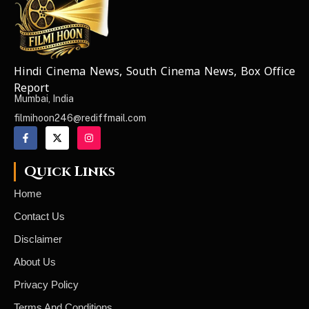
Hindi Cinema News, South Cinema News, Box Office
NEWS ELEMENTOR
Report
Mumbai, India
filmihoon246@rediffmail.com
Quick Links
Home
Contact Us
Disclaimer
About Us
Privacy Policy
Terms And Conditions