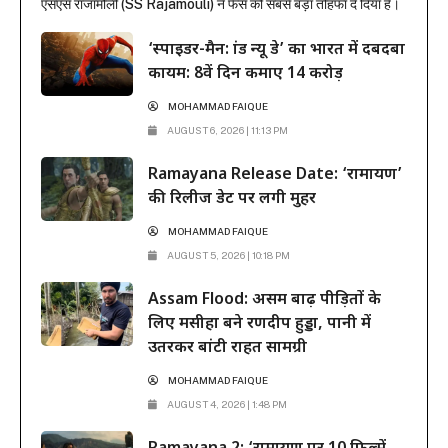
एसएस राजामौली (SS Rajamouli) ने फैंस को सबसे बड़ा तोहफा दे दिया है।
राजामौली ने अपनी बहुप्रतीक्षित मेगा-बजट फिल्म ‘वाराणसी’ (Varanasi) से
‘स्पाइडर-मैन: ब्रांड न्यू डे’ का भारत में दबदबा
महेश बाबू का मच-अवेटेड फर्स्ट लुक रिलीज कर दिया है। इस फिल्म...
कायम: 8वें दिन कमाए 14 करोड़
MOHAMMAD FAIQUE
AUGUST 6, 2026 | 11:13 PM
Ramayana Release Date: ‘रामायण’
की रिलीज डेट पर लगी मुहर
MOHAMMAD FAIQUE
AUGUST 5, 2026 | 10:18 PM
Assam Flood: असम बाढ़ पीड़ितों के
लिए मसीहा बने रणदीप हुड्डा, पानी में
उतरकर बांटी राहत सामग्री
MOHAMMAD FAIQUE
AUGUST 4, 2026 | 1:48 PM