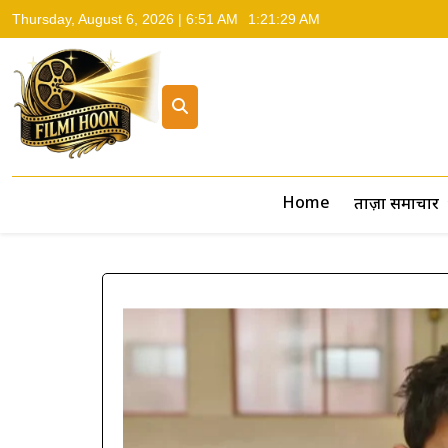
Thursday, August 6, 2026 | 6:51 AM
1:21:30 AM
Filmi Hoon
Hindi Cinema News, South Cinema News, Box Office Repo
Home
ताज़ा समाचार