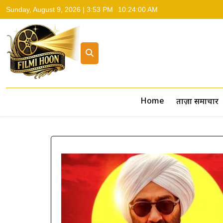
Sunday, August 9, 2026 | 3:53 PM
10:24:01 AM
Filmi Hoon
Hindi Cinema News, South Cinema News, Box Office Repo
Home
ताज़ा समाचार