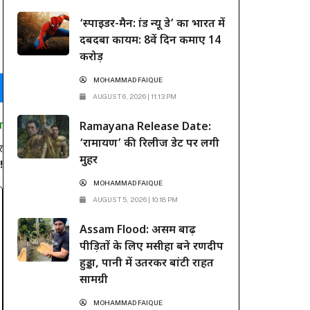
ने फैंस को सबसे बड़ा तोहफा दे दिया है। राजामौली ने अपनी
‘स्पाइडर-मैन: ब्रांड न्यू डे’ का भारत में
बहुप्रतीक्षित मेगा-बजट फिल्म ‘वाराणसी’ (Varanasi) से महेश
दबदबा कायम: 8वें दिन कमाए 14
बाबू का मच-अवेटेड फर्स्ट लुक रिलीज कर दिया है। इस फिल्म...
करोड़
MOHAMMAD FAIQUE
AUGUST 6, 2026 | 11:13 PM
Ramayana Release Date:
T
‘रामायण’ की रिलीज डेट पर लगी
र
मुहर
!
MOHAMMAD FAIQUE
AUGUST 5, 2026 | 10:18 PM
Assam Flood: असम बाढ़
पीड़ितों के लिए मसीहा बने रणदीप
हुड्डा, पानी में उतरकर बांटी राहत
सामग्री
MOHAMMAD FAIQUE