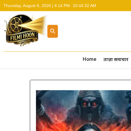
Thursday, August 6, 2026 | 4:14 PM
10:44:33 AM
Filmi Hoon
Hindi Cinema News, South Cinema News, Box Office Repo
Home
ताज़ा समाचार