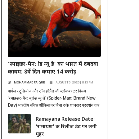
‘स्पाइडर-मैन: ब्रांड न्यू डे’ का भारत में दबदबा
कायम: 8वें दिन कमाए 14 करोड़
MOHAMMAD FAIQUE
AUGUST 6, 2026 | 11:13 PM
मार्वल स्टूडियोज और टॉम हॉलैंड की ब्लॉकबस्टर फिल्म
‘स्पाइडर-मैन: ब्रांड न्यू डे’ (Spider-Man: Brand New
Day) भारतीय बॉक्स ऑफिस पर बिना रुके शानदार प्रदर्शन कर
रही है। पहले हफ्ते में कई रिकॉर्ड ध्वस्त करने के बाद, फिल्म ने
Ramayana Release Date:
दूसरे हफ्ते के कामकाजी दिनों में भी सिनेमाघरों में अपनी मजबूत
‘रामायण’ की रिलीज डेट पर लगी
पकड़ बनाए रखी है। रिलीज के...
मुहर