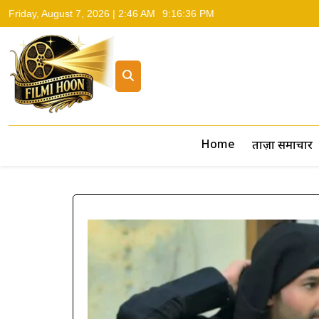
Friday, August 7, 2026 | 2:46 AM
9:16:37 PM
Filmi Hoon
Hindi Cinema News, South Cinema News, Box Office Repo
Home
ताज़ा समाचार