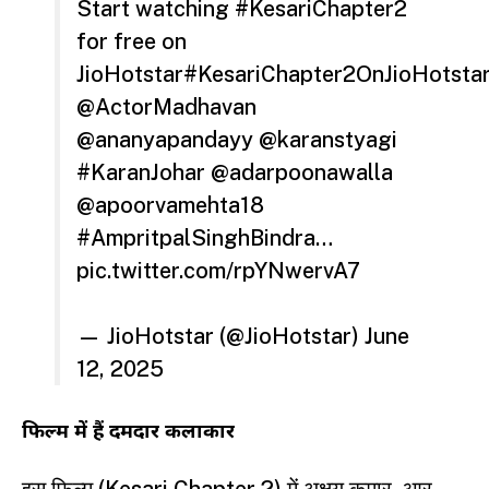
Start watching
#KesariChapter2
for free on
JioHotstar
#KesariChapter2OnJioHotsta
@ActorMadhavan
@ananyapandayy
@karanstyagi
#KaranJohar
@adarpoonawalla
@apoorvamehta18
#AmpritpalSinghBindra
…
pic.twitter.com/rpYNwervA7
— JioHotstar (@JioHotstar)
June
12, 2025
फिल्म में हैं दमदार कलाकार