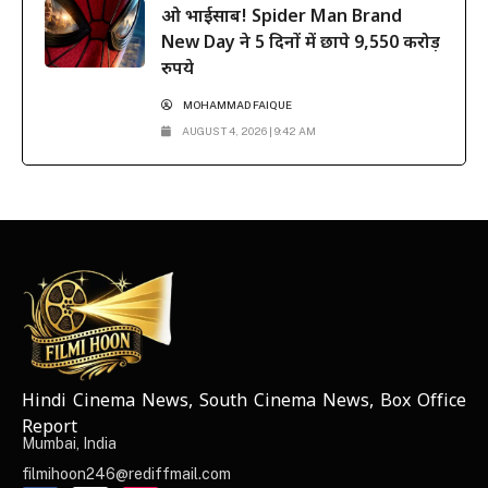
ओ भाईसाब! Spider Man Brand
New Day ने 5 दिनों में छापे 9,550 करोड़
रुपये
MOHAMMAD FAIQUE
AUGUST 4, 2026 | 9:42 AM
Hindi Cinema News, South Cinema News, Box Office
NEWS ELEMENTOR
Report
Mumbai, India
filmihoon246@rediffmail.com