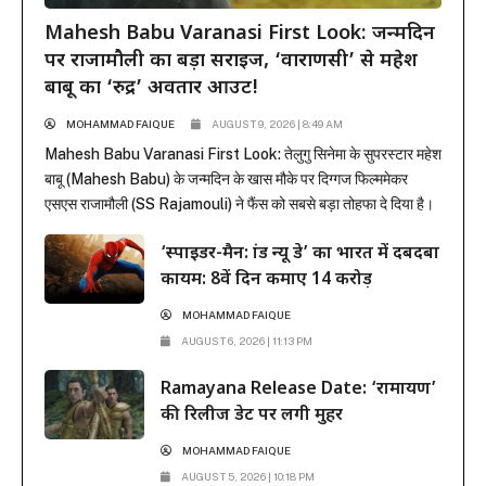
Mahesh Babu Varanasi First Look: जन्मदिन
पर राजामौली का बड़ा सरप्राइज, ‘वाराणसी’ से महेश
बाबू का ‘रुद्र’ अवतार आउट!
MOHAMMAD FAIQUE
AUGUST 9, 2026 | 8:49 AM
Mahesh Babu Varanasi First Look: तेलुगु सिनेमा के सुपरस्टार महेश
बाबू (Mahesh Babu) के जन्मदिन के खास मौके पर दिग्गज फिल्ममेकर
एसएस राजामौली (SS Rajamouli) ने फैंस को सबसे बड़ा तोहफा दे दिया है।
राजामौली ने अपनी बहुप्रतीक्षित मेगा-बजट फिल्म ‘वाराणसी’ (Varanasi) से
‘स्पाइडर-मैन: ब्रांड न्यू डे’ का भारत में दबदबा
महेश बाबू का मच-अवेटेड फर्स्ट लुक रिलीज कर दिया है। इस फिल्म...
कायम: 8वें दिन कमाए 14 करोड़
MOHAMMAD FAIQUE
AUGUST 6, 2026 | 11:13 PM
Ramayana Release Date: ‘रामायण’
की रिलीज डेट पर लगी मुहर
MOHAMMAD FAIQUE
AUGUST 5, 2026 | 10:18 PM