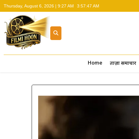
Thursday, August 6, 2026 | 9:27 AM
3:57:48 AM
Filmi Hoon
Hindi Cinema News, South Cinema News, Box Office Repo
Home
ताज़ा समाचार