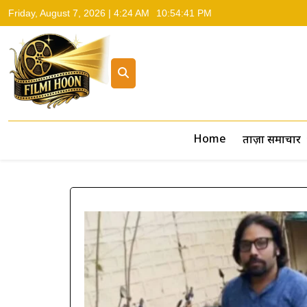
Friday, August 7, 2026 | 4:24 AM
10:54:42 PM
Filmi Hoon
Hindi Cinema News, South Cinema News, Box Office Repo
Home
ताज़ा समाचार