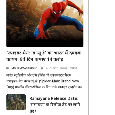
‘स्पाइडर-मैन: ब्रांड न्यू डे’ का भारत में दबदबा
कायम: 8वें दिन कमाए 14 करोड़
MOHAMMAD FAIQUE
AUGUST 6, 2026 | 11:13 PM
मार्वल स्टूडियोज और टॉम हॉलैंड की ब्लॉकबस्टर फिल्म
‘स्पाइडर-मैन: ब्रांड न्यू डे’ (Spider-Man: Brand New
Day) भारतीय बॉक्स ऑफिस पर बिना रुके शानदार प्रदर्शन कर
रही है। पहले हफ्ते में कई रिकॉर्ड ध्वस्त करने के बाद, फिल्म ने
Ramayana Release Date:
दूसरे हफ्ते के कामकाजी दिनों में भी सिनेमाघरों में अपनी मजबूत
‘रामायण’ की रिलीज डेट पर लगी
पकड़ बनाए रखी है। रिलीज के...
मुहर