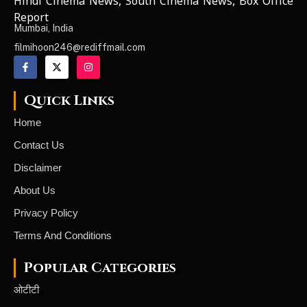
Hindi Cinema News, South Cinema News, Box Office
NEWS ELEMENTOR
Report
Mumbai, India
filmihoon246@rediffmail.com
Quick Links
Home
Contact Us
Disclaimer
About Us
Privacy Policy
Terms And Conditions
Popular Categories
ओटीटी