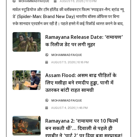
MOHAMMAD FAIQUE
AUGUST 6, 2026 | 11:13 PM
मार्वल स्टूडियोज और टॉम हॉलैंड की ब्लॉकबस्टर फिल्म ‘स्पाइडर-मैन: ब्रांड न्यू
डे’ (Spider-Man: Brand New Day) भारतीय बॉक्स ऑफिस पर बिना
रुके शानदार प्रदर्शन कर रही है। पहले हफ्ते में कई रिकॉर्ड ध्वस्त करने के बाद,
फिल्म ने दूसरे हफ्ते के कामकाजी दिनों में भी सिनेमाघरों में अपनी मजबूत पकड़
Ramayana Release Date: ‘रामायण’
बनाए रखी है। रिलीज के...
की रिलीज डेट पर लगी मुहर
MOHAMMAD FAIQUE
AUGUST 5, 2026 | 10:18 PM
Assam Flood: असम बाढ़ पीड़ितों के
लिए मसीहा बने रणदीप हुड्डा, पानी में
उतरकर बांटी राहत सामग्री
MOHAMMAD FAIQUE
AUGUST 4, 2026 | 1:48 PM
Ramayana 2: ‘रामायण पर 10 फिल्में
बन सकती थीं’… दिवाली से पहले ही
रणबीर ने ‘पार्ट 2’ पर दिया बड़ा सरप्राइज!