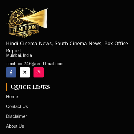
Hindi Cinema News, South Cinema News, Box Office
NEWS ELEMENTOR
Report
Mumbai, India
filmihoon246@rediffmail.com
Quick Links
Home
Contact Us
Disclaimer
About Us