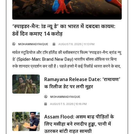
‘स्पाइडर-मैन: ब्रांड न्यू डे’ का भारत में दबदबा कायम:
8वें दिन कमाए 14 करोड़
MOHAMMAD FAIQUE
AUGUST 6, 2026 | 11:13 PM
मार्वल स्टूडियोज और टॉम हॉलैंड की ब्लॉकबस्टर फिल्म ‘स्पाइडर-मैन: ब्रांड न्यू
डे’ (Spider-Man: Brand New Day) भारतीय बॉक्स ऑफिस पर बिना
रुके शानदार प्रदर्शन कर रही है। पहले हफ्ते में कई रिकॉर्ड ध्वस्त करने के बाद,
फिल्म ने दूसरे हफ्ते के कामकाजी दिनों में भी सिनेमाघरों में अपनी मजबूत पकड़
Ramayana Release Date: ‘रामायण’
बनाए रखी है। रिलीज के...
की रिलीज डेट पर लगी मुहर
MOHAMMAD FAIQUE
AUGUST 5, 2026 | 10:18 PM
Assam Flood: असम बाढ़ पीड़ितों के
लिए मसीहा बने रणदीप हुड्डा, पानी में
उतरकर बांटी राहत सामग्री