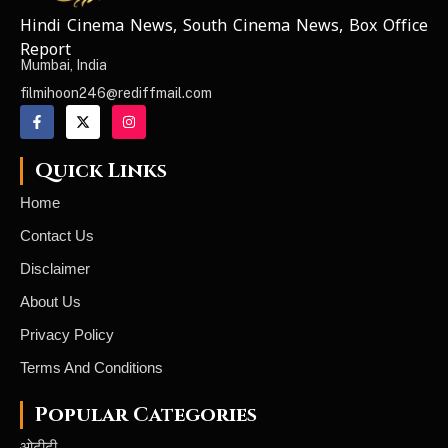
Hindi Cinema News, South Cinema News, Box Office
NEWS ELEMENTOR
Report
Mumbai, India
filmihoon246@rediffmail.com
Quick Links
Home
Contact Us
Disclaimer
About Us
Privacy Policy
Terms And Conditions
Popular Categories
ओटीटी