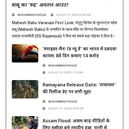
बाबू का ‘रुद्र’ अवतार आउट!
MOHAMMAD FAIQUE
AUGUST 9, 2026 | 8:49 AM
Mahesh Babu Varanasi First Look: तेलुगु सिनेमा के सुपरस्टार महेश
बाबू (Mahesh Babu) के जन्मदिन के खास मौके पर दिग्गज फिल्ममेकर
एसएस राजामौली (SS Rajamouli) ने फैंस को सबसे बड़ा तोहफा दे दिया है।
राजामौली ने अपनी बहुप्रतीक्षित मेगा-बजट फिल्म ‘वाराणसी’ (Varanasi) से
‘स्पाइडर-मैन: ब्रांड न्यू डे’ का भारत में दबदबा
महेश बाबू का मच-अवेटेड फर्स्ट लुक रिलीज कर दिया है। इस फिल्म...
कायम: 8वें दिन कमाए 14 करोड़
MOHAMMAD FAIQUE
AUGUST 6, 2026 | 11:13 PM
Ramayana Release Date: ‘रामायण’
की रिलीज डेट पर लगी मुहर
MOHAMMAD FAIQUE
AUGUST 5, 2026 | 10:18 PM
Assam Flood: असम बाढ़ पीड़ितों के
लिए मसीहा बने रणदीप हुड्डा, पानी में