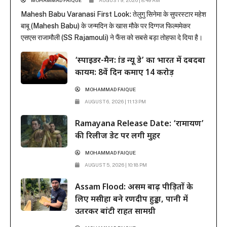
Mahesh Babu Varanasi First Look: तेलुगु सिनेमा के सुपरस्टार महेश
बाबू (Mahesh Babu) के जन्मदिन के खास मौके पर दिग्गज फिल्ममेकर
एसएस राजामौली (SS Rajamouli) ने फैंस को सबसे बड़ा तोहफा दे दिया है।
राजामौली ने अपनी बहुप्रतीक्षित मेगा-बजट फिल्म ‘वाराणसी’ (Varanasi) से
‘स्पाइडर-मैन: ब्रांड न्यू डे’ का भारत में दबदबा
महेश बाबू का मच-अवेटेड फर्स्ट लुक रिलीज कर दिया है। इस फिल्म...
कायम: 8वें दिन कमाए 14 करोड़
MOHAMMAD FAIQUE
AUGUST 6, 2026 | 11:13 PM
Ramayana Release Date: ‘रामायण’
की रिलीज डेट पर लगी मुहर
MOHAMMAD FAIQUE
AUGUST 5, 2026 | 10:18 PM
Assam Flood: असम बाढ़ पीड़ितों के
लिए मसीहा बने रणदीप हुड्डा, पानी में
उतरकर बांटी राहत सामग्री