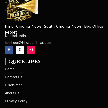
Hindi Cinema News, South Cinema News, Box Office
NEWS ELEMENTOR
Report
Mumbai, India
filmihoon246@rediffmail.com
Quick Links
Home
Contact Us
Disclaimer
About Us
Privacy Policy