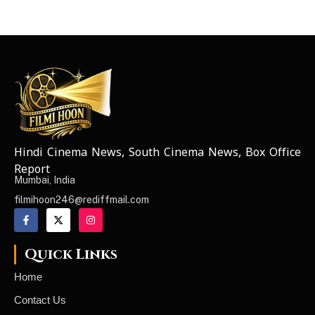
Hindi Cinema News, South Cinema News, Box Office
NEWS ELEMENTOR
Report
Mumbai, India
filmihoon246@rediffmail.com
Quick Links
Home
Contact Us