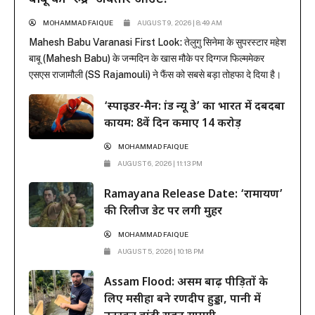
MOHAMMAD FAIQUE
AUGUST 9, 2026 | 8:49 AM
Mahesh Babu Varanasi First Look: तेलुगु सिनेमा के सुपरस्टार महेश
बाबू (Mahesh Babu) के जन्मदिन के खास मौके पर दिग्गज फिल्ममेकर
एसएस राजामौली (SS Rajamouli) ने फैंस को सबसे बड़ा तोहफा दे दिया है।
राजामौली ने अपनी बहुप्रतीक्षित मेगा-बजट फिल्म ‘वाराणसी’ (Varanasi) से
‘स्पाइडर-मैन: ब्रांड न्यू डे’ का भारत में दबदबा
महेश बाबू का मच-अवेटेड फर्स्ट लुक रिलीज कर दिया है। इस फिल्म...
कायम: 8वें दिन कमाए 14 करोड़
MOHAMMAD FAIQUE
AUGUST 6, 2026 | 11:13 PM
Ramayana Release Date: ‘रामायण’
की रिलीज डेट पर लगी मुहर
MOHAMMAD FAIQUE
AUGUST 5, 2026 | 10:18 PM
Assam Flood: असम बाढ़ पीड़ितों के
लिए मसीहा बने रणदीप हुड्डा, पानी में