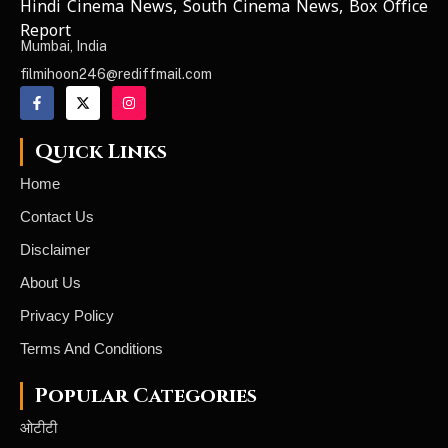
Hindi Cinema News, South Cinema News, Box Office
NEWS ELEMENTOR
Report
Mumbai, India
filmihoon246@rediffmail.com
Quick Links
Home
Contact Us
Disclaimer
About Us
Privacy Policy
Terms And Conditions
Popular Categories
ओटीटी