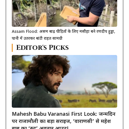
Assam Flood: असम बाढ़ पीड़ितों के लिए मसीहा बने रणदीप हुड्डा,
पानी में उतरकर बांटी राहत सामग्री
Editor's Picks
Mahesh Babu Varanasi First Look: जन्मदिन
पर राजामौली का बड़ा सरप्राइज, ‘वाराणसी’ से महेश
बाबू का ‘रुद्र’ अवतार आउट!