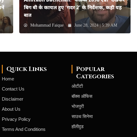
ay
Amitabh Bachchan: ‘कल्कि 2898 एडी’ देखकर
ें
बिग बी के कायल हुए ‘गदर 2’ के निर्देशक, कही यह
बात
Mohammad Faique
June 28, 2024 | 5:39 AM
Quick Links
Popular
Categories
Home
ओटीटी
Contact Us
बॉक्स ऑफिस
Disclaimer
भोजपुरी
About Us
साउथ सिनेमा
Privacy Policy
हॉलीवुड
Terms And Conditions