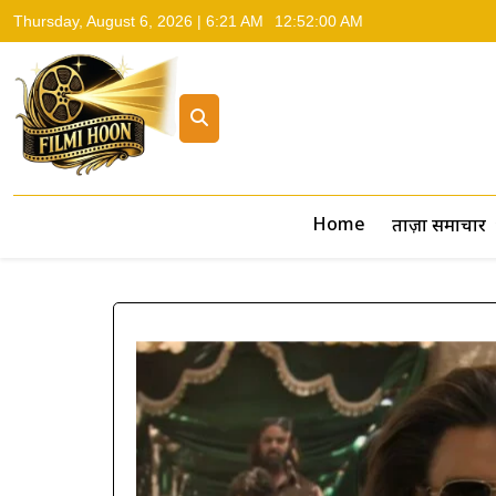
Thursday, August 6, 2026 | 6:21 AM
12:52:01 AM
Filmi Hoon
Hindi Cinema News, South Cinema News, Box Office Repo
Home
ताज़ा समाचार