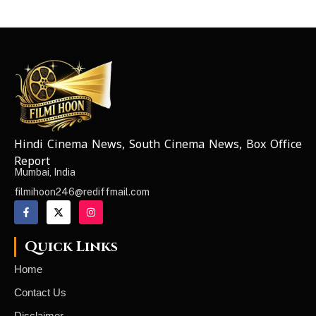
Hindi Cinema News, South Cinema News, Box Office
NEWS ELEMENTOR
Report
Mumbai, India
filmihoon246@rediffmail.com
Quick Links
Home
Contact Us
Disclaimer