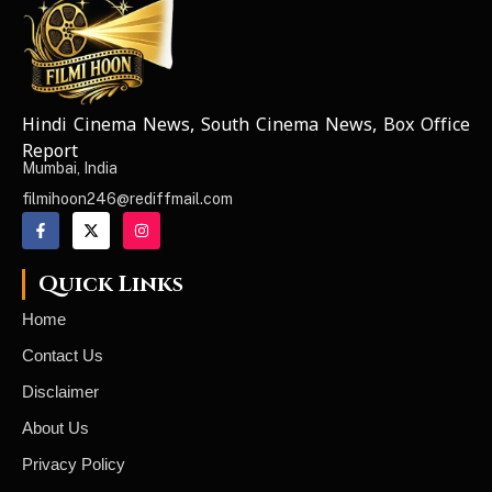
Hindi Cinema News, South Cinema News, Box Office
NEWS ELEMENTOR
Report
Mumbai, India
filmihoon246@rediffmail.com
Quick Links
Home
Contact Us
Disclaimer
About Us
Privacy Policy