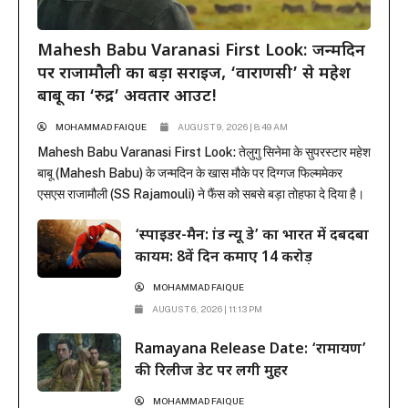
Mahesh Babu Varanasi First Look: जन्मदिन
पर राजामौली का बड़ा सरप्राइज, ‘वाराणसी’ से महेश
बाबू का ‘रुद्र’ अवतार आउट!
MOHAMMAD FAIQUE
AUGUST 9, 2026 | 8:49 AM
Mahesh Babu Varanasi First Look: तेलुगु सिनेमा के सुपरस्टार महेश
बाबू (Mahesh Babu) के जन्मदिन के खास मौके पर दिग्गज फिल्ममेकर
एसएस राजामौली (SS Rajamouli) ने फैंस को सबसे बड़ा तोहफा दे दिया है।
राजामौली ने अपनी बहुप्रतीक्षित मेगा-बजट फिल्म ‘वाराणसी’ (Varanasi) से
‘स्पाइडर-मैन: ब्रांड न्यू डे’ का भारत में दबदबा
महेश बाबू का मच-अवेटेड फर्स्ट लुक रिलीज कर दिया है। इस फिल्म...
कायम: 8वें दिन कमाए 14 करोड़
MOHAMMAD FAIQUE
AUGUST 6, 2026 | 11:13 PM
Ramayana Release Date: ‘रामायण’
की रिलीज डेट पर लगी मुहर
MOHAMMAD FAIQUE