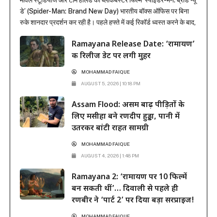
मार्वल स्टूडियोज और टॉम हॉलैंड की ब्लॉकबस्टर फिल्म ‘स्पाइडर-मैन: ब्रांड न्यू
डे’ (Spider-Man: Brand New Day) भारतीय बॉक्स ऑफिस पर बिना
रुके शानदार प्रदर्शन कर रही है। पहले हफ्ते में कई रिकॉर्ड ध्वस्त करने के बाद,
फिल्म ने दूसरे हफ्ते के कामकाजी दिनों में भी सिनेमाघरों में अपनी मजबूत पकड़
Ramayana Release Date: ‘रामायण’
बनाए रखी है। रिलीज के...
की रिलीज डेट पर लगी मुहर
MOHAMMAD FAIQUE
AUGUST 5, 2026 | 10:18 PM
Assam Flood: असम बाढ़ पीड़ितों के
लिए मसीहा बने रणदीप हुड्डा, पानी में
उतरकर बांटी राहत सामग्री
MOHAMMAD FAIQUE
AUGUST 4, 2026 | 1:48 PM
Ramayana 2: ‘रामायण पर 10 फिल्में
बन सकती थीं’… दिवाली से पहले ही
रणबीर ने ‘पार्ट 2’ पर दिया बड़ा सरप्राइज!
MOHAMMAD FAIQUE