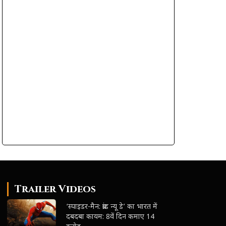
Trailer Videos
‘स्पाइडर-मैन: ब्रांड न्यू डे’ का भारत में
दबदबा कायम: 8वें दिन कमाए 14