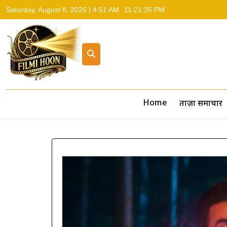
Saturday, August 8, 2026 | 4:51 AM
11:21:36 PM
Filmi Hoon
Hindi Cinema News, South Cinema News, Box Office Repo
Home
ताज़ा समाचार