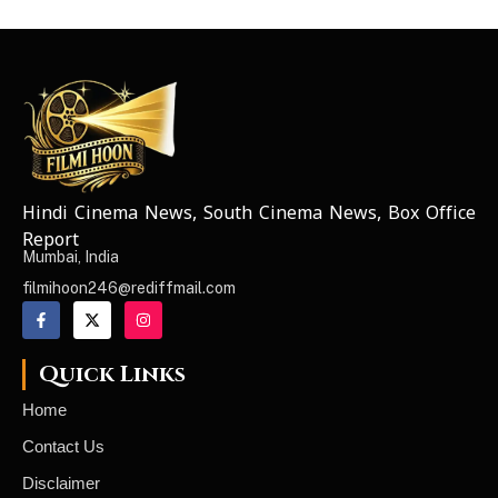
Hindi Cinema News, South Cinema News, Box Office
NEWS ELEMENTOR
Report
Mumbai, India
filmihoon246@rediffmail.com
Quick Links
Home
Contact Us
Disclaimer