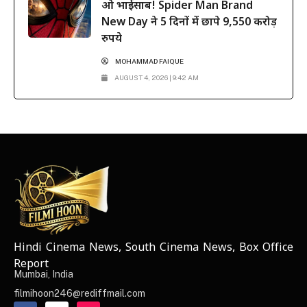
ओ भाईसाब! Spider Man Brand
New Day ने 5 दिनों में छापे 9,550 करोड़
रुपये
MOHAMMAD FAIQUE
AUGUST 4, 2026 | 9:42 AM
Hindi Cinema News, South Cinema News, Box Office
NEWS ELEMENTOR
Report
Mumbai, India
filmihoon246@rediffmail.com