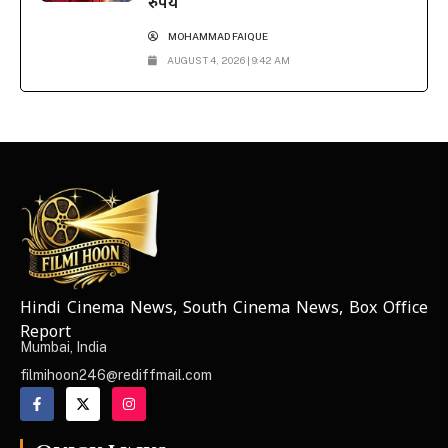
रुपये
MOHAMMAD FAIQUE
AUGUST 4, 2026 | 9:42 AM
Hindi Cinema News, South Cinema News, Box Office
NEWS ELEMENTOR
Report
Mumbai, India
filmihoon246@rediffmail.com