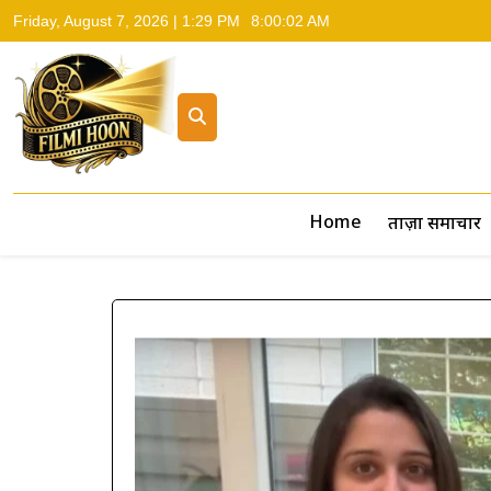
Friday, August 7, 2026 | 1:29 PM
8:00:03 AM
Filmi Hoon
Hindi Cinema News, South Cinema News, Box Office Repo
Home
ताज़ा समाचार