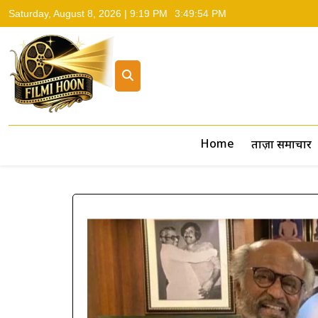
Saturday, August 8, 2026 | 9:19 PM
3:49:55 PM
Filmi Hoon
Hindi Cinema News, South Cinema News, Box Office Repo
Home
ताज़ा समाचार