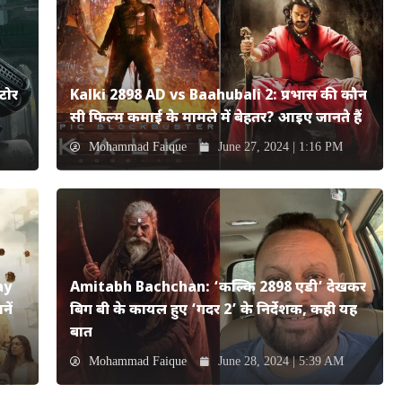
टोर
Kalki 2898 AD vs Baahubali 2: प्रभास की कौन
सी फिल्म कमाई के मामले में बेहतर? आइए जानते हैं
Mohammad Faique
June 27, 2024 | 1:16 PM
ay
Amitabh Bachchan: ‘कल्कि 2898 एडी’ देखकर
ें
बिग बी के कायल हुए ‘गदर 2’ के निर्देशक, कही यह
बात
Mohammad Faique
June 28, 2024 | 5:39 AM