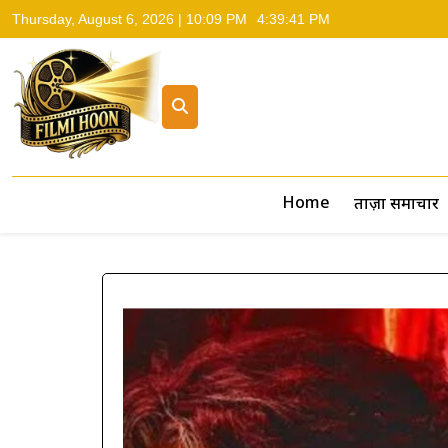
Thursday, August 6, 2026 | 10:09 PM
4:39:42 PM
Filmi Hoon
Hindi Cinema News, South Cinema News, Box Office Repo
Home
ताज़ा समाचार