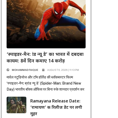
‘स्पाइडर-मैन: ब्रांड न्यू डे’ का भारत में दबदबा
कायम: 8वें दिन कमाए 14 करोड़
MOHAMMAD FAIQUE
AUGUST 6, 2026 | 11:13 PM
मार्वल स्टूडियोज और टॉम हॉलैंड की ब्लॉकबस्टर फिल्म
‘स्पाइडर-मैन: ब्रांड न्यू डे’ (Spider-Man: Brand New
Day) भारतीय बॉक्स ऑफिस पर बिना रुके शानदार प्रदर्शन कर
रही है। पहले हफ्ते में कई रिकॉर्ड ध्वस्त करने के बाद, फिल्म ने
Ramayana Release Date:
दूसरे हफ्ते के कामकाजी दिनों में भी सिनेमाघरों में अपनी मजबूत
‘रामायण’ की रिलीज डेट पर लगी
पकड़ बनाए रखी है। रिलीज के...
मुहर