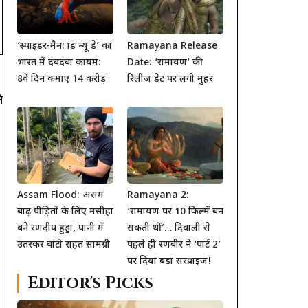
‘स्पाइडर-मैन: ब्रांड न्यू डे’ का
Ramayana Release
भारत में दबदबा कायम:
Date: ‘रामायण’ की
8वें दिन कमाए 14 करोड़
रिलीज डेट पर लगी मुहर
े
Assam Flood: असम
Ramayana 2:
बाढ़ पीड़ितों के लिए मसीहा
‘रामायण पर 10 फिल्में बन
बने रणदीप हुड्डा, पानी में
सकती थीं’… दिवाली से
उतरकर बांटी राहत सामग्री
पहले ही रणबीर ने ‘पार्ट 2’
पर दिया बड़ा सरप्राइज!
Editor's Picks