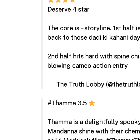
Deserve 4 star
The core is – storyline. 1st half
back to those dadi ki kahani day
2nd half hits hard with spine ch
blowing cameo action entry
— The Truth Lobby (@thetruth
#Thamma
3.5
Thamma is a delightfully spook
Mandanna shine with their chemis