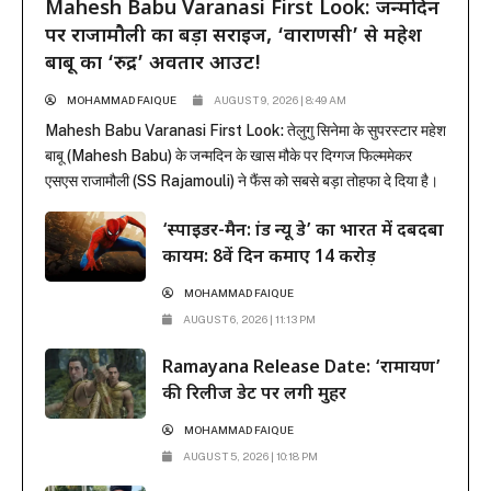
Mahesh Babu Varanasi First Look: जन्मदिन
पर राजामौली का बड़ा सरप्राइज, ‘वाराणसी’ से महेश
बाबू का ‘रुद्र’ अवतार आउट!
MOHAMMAD FAIQUE
AUGUST 9, 2026 | 8:49 AM
Mahesh Babu Varanasi First Look: तेलुगु सिनेमा के सुपरस्टार महेश
बाबू (Mahesh Babu) के जन्मदिन के खास मौके पर दिग्गज फिल्ममेकर
एसएस राजामौली (SS Rajamouli) ने फैंस को सबसे बड़ा तोहफा दे दिया है।
राजामौली ने अपनी बहुप्रतीक्षित मेगा-बजट फिल्म ‘वाराणसी’ (Varanasi) से
‘स्पाइडर-मैन: ब्रांड न्यू डे’ का भारत में दबदबा
महेश बाबू का मच-अवेटेड फर्स्ट लुक रिलीज कर दिया है। इस फिल्म...
कायम: 8वें दिन कमाए 14 करोड़
MOHAMMAD FAIQUE
AUGUST 6, 2026 | 11:13 PM
Ramayana Release Date: ‘रामायण’
की रिलीज डेट पर लगी मुहर
MOHAMMAD FAIQUE
AUGUST 5, 2026 | 10:18 PM