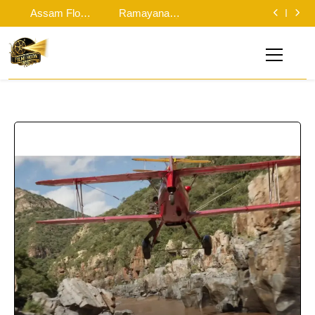
ओ भाईसाब! Spider
Ramayana
9,550 करोड़ रुपये
डेट पर लगी मुहर
लिए मसीहा बने रणदीप
बन सकती थीं’…
Man Brand New
Release Date:
Assam Flood:
Ramayana 2:
हुड्डा, पानी में उतरकर
दिवाली से पहले ही
Day ने 5 दिनों में छापे
‘रामायण’ की रिलीज
असम बाढ़ पीड़ितों के
‘रामायण पर 10 फिल्में
ओ भाईसाब! Spider
बांटी राहत सामग्री
रणबीर ने ‘पार्ट 2’ पर
9,550 करोड़ रुपये
डेट पर लगी मुहर
लिए मसीहा बने रणदीप
बन सकती थीं’…
Man Brand New
दिया बड़ा सरप्राइज!
हुड्डा, पानी में उतरकर
दिवाली से पहले ही
Day ने 5 दिनों में छापे
बांटी राहत सामग्री
रणबीर ने ‘पार्ट 2’ पर
9,550 करोड़ रुपये
दिया बड़ा सरप्राइज!
Filmi Hoon
Hindi Cinema News, South Cinema News, Box Office
Report