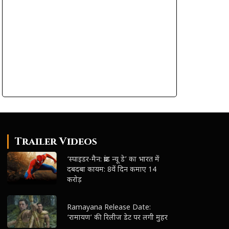
Trailer Videos
‘स्पाइडर-मैन: ब्रांड न्यू डे’ का भारत में
दबदबा कायम: 8वें दिन कमाए 14
करोड़
Ramayana Release Date:
‘रामायण’ की रिलीज डेट पर लगी मुहर