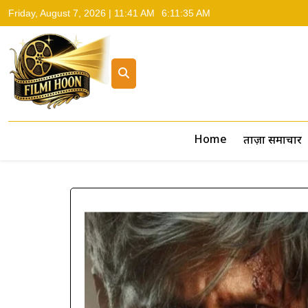
Friday, August 7, 2026 | 11:41 AM
6:11:36 AM
Filmi Hoon
Hindi Cinema News, South Cinema News, Box Office Repo
Home
ताज़ा समाचार