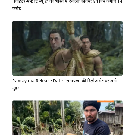
‘स्पाइडर-मैन: ब्रांड न्यू डे’ का भारत में दबदबा कायम: 8वें दिन कमाए 14
करोड़
Ramayana Release Date: ‘रामायण’ की रिलीज डेट पर लगी
मुहर