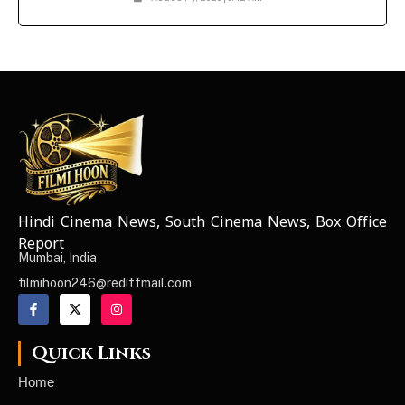
Hindi Cinema News, South Cinema News, Box Office
NEWS ELEMENTOR
Report
Mumbai, India
filmihoon246@rediffmail.com
Quick Links
Home