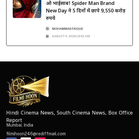
ओ भाईसाब! Spider Man Brand
New Day ने 5 दिनों में छापे 9,550 करोड़
रुपये
MOHAMMAD FAIQUE
AUGUST 4, 2026 | 9:42 AM
Hindi Cinema News, South Cinema News, Box Office
NEWS ELEMENTOR
Report
Mumbai, India
filmihoon246@rediffmail.com