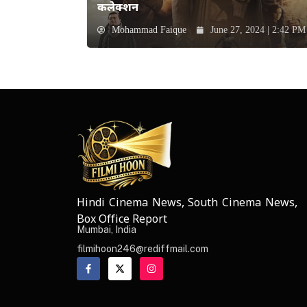
कलेक्शन
Mohammad Faique
June 27, 2024 | 2:42 PM
Hindi Cinema News, South Cinema News,
NEWS ELEMENTOR
Box Office Report
Mumbai, India
filmihoon246@rediffmail.com