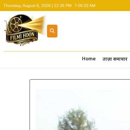
Thursday, August 6, 2026 | 12:35 PM
7:06:03 AM
Filmi Hoon
Hindi Cinema News, South Cinema News, Box Office Repo
Home
ताज़ा समाचार