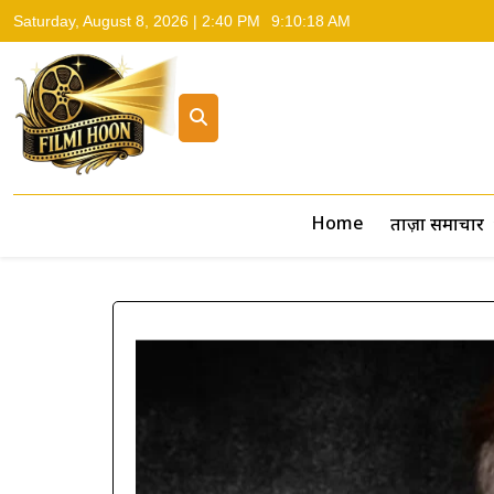
Saturday, August 8, 2026 | 2:40 PM
9:10:19 AM
Filmi Hoon
Hindi Cinema News, South Cinema News, Box Office Repo
Home
ताज़ा समाचार