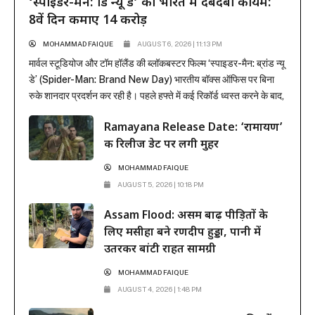
‘स्पाइडर-मैन: ब्रांड न्यू डे’ का भारत में दबदबा कायम:
8वें दिन कमाए 14 करोड़
MOHAMMAD FAIQUE
AUGUST 6, 2026 | 11:13 PM
मार्वल स्टूडियोज और टॉम हॉलैंड की ब्लॉकबस्टर फिल्म ‘स्पाइडर-मैन: ब्रांड न्यू
डे’ (Spider-Man: Brand New Day) भारतीय बॉक्स ऑफिस पर बिना
रुके शानदार प्रदर्शन कर रही है। पहले हफ्ते में कई रिकॉर्ड ध्वस्त करने के बाद,
फिल्म ने दूसरे हफ्ते के कामकाजी दिनों में भी सिनेमाघरों में अपनी मजबूत पकड़
Ramayana Release Date: ‘रामायण’
बनाए रखी है। रिलीज के...
की रिलीज डेट पर लगी मुहर
MOHAMMAD FAIQUE
AUGUST 5, 2026 | 10:18 PM
Assam Flood: असम बाढ़ पीड़ितों के
लिए मसीहा बने रणदीप हुड्डा, पानी में
उतरकर बांटी राहत सामग्री
MOHAMMAD FAIQUE
AUGUST 4, 2026 | 1:48 PM