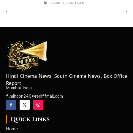
AUGUST 4, 2026 | 1:18 PM
Hindi Cinema News, South Cinema News, Box Office
NEWS ELEMENTOR
Report
Mumbai, India
filmihoon246@rediffmail.com
Quick Links
Home