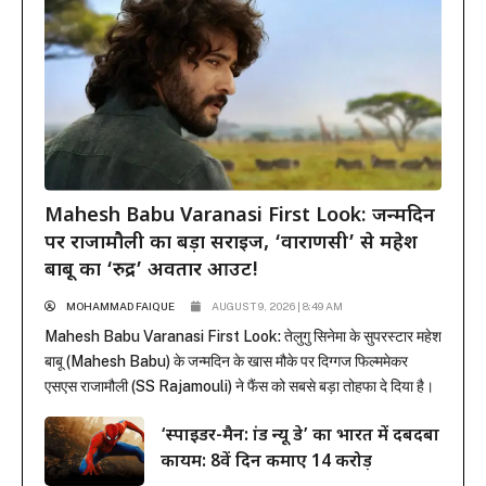
Mahesh Babu Varanasi First Look: जन्मदिन
पर राजामौली का बड़ा सरप्राइज, ‘वाराणसी’ से महेश
बाबू का ‘रुद्र’ अवतार आउट!
MOHAMMAD FAIQUE
AUGUST 9, 2026 | 8:49 AM
Mahesh Babu Varanasi First Look: तेलुगु सिनेमा के सुपरस्टार महेश
बाबू (Mahesh Babu) के जन्मदिन के खास मौके पर दिग्गज फिल्ममेकर
एसएस राजामौली (SS Rajamouli) ने फैंस को सबसे बड़ा तोहफा दे दिया है।
राजामौली ने अपनी बहुप्रतीक्षित मेगा-बजट फिल्म ‘वाराणसी’ (Varanasi) से
‘स्पाइडर-मैन: ब्रांड न्यू डे’ का भारत में दबदबा
महेश बाबू का मच-अवेटेड फर्स्ट लुक रिलीज कर दिया है। इस फिल्म...
कायम: 8वें दिन कमाए 14 करोड़