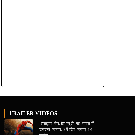
Trailer Videos
‘स्पाइडर-मैन: ब्रांड न्यू डे’ का भारत में
दबदबा कायम: 8वें दिन कमाए 14