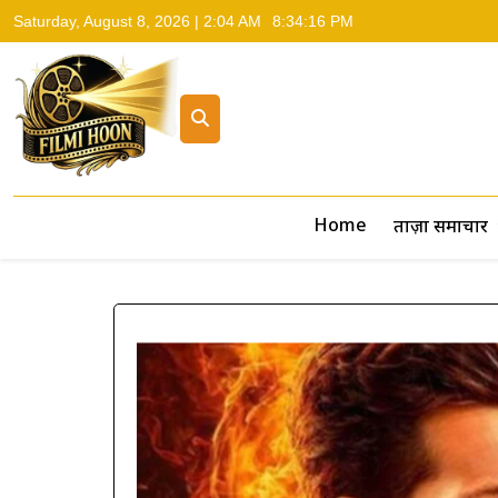
Saturday, August 8, 2026 | 2:04 AM
8:34:17 PM
Filmi Hoon
Hindi Cinema News, South Cinema News, Box Office Repo
Home
ताज़ा समाचार