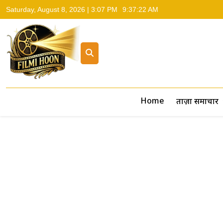
Saturday, August 8, 2026 | 3:07 PM
9:37:23 AM
Filmi Hoon
Hindi Cinema News, South Cinema News, Box Office Repo
Home
ताज़ा समाचार