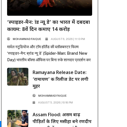
‘स्पाइडर-मैन: ब्रांड न्यू डे’ का भारत में दबदबा
कायम: 8वें दिन कमाए 14 करोड़
MOHAMMAD FAIQUE
AUGUST 6, 2026 | 11:13 PM
मार्वल स्टूडियोज और टॉम हॉलैंड की ब्लॉकबस्टर फिल्म
‘स्पाइडर-मैन: ब्रांड न्यू डे’ (Spider-Man: Brand New
Day) भारतीय बॉक्स ऑफिस पर बिना रुके शानदार प्रदर्शन कर
रही है। पहले हफ्ते में कई रिकॉर्ड ध्वस्त करने के बाद, फिल्म ने
Ramayana Release Date:
दूसरे हफ्ते के कामकाजी दिनों में भी सिनेमाघरों में अपनी मजबूत
‘रामायण’ की रिलीज डेट पर लगी
पकड़ बनाए रखी है। रिलीज के...
मुहर
MOHAMMAD FAIQUE
AUGUST 5, 2026 | 10:18 PM
Assam Flood: असम बाढ़
पीड़ितों के लिए मसीहा बने रणदीप