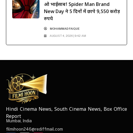
ओ भाईसाब! Spider Man Brand
New Day ने 5 दिनों में छापे 9,550 करोड़
रुपये
MOHAMMAD FAIQUE
AUGUST 4, 2026 | 9:42 AM
Hindi Cinema News, South Cinema News, Box Office
NEWS ELEMENTOR
Report
Mumbai, India
filmihoon246@rediffmail.com