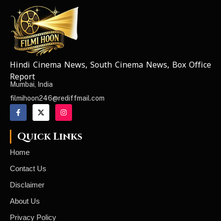
Hindi Cinema News, South Cinema News, Box Office
NEWS ELEMENTOR
Report
Mumbai, India
filmihoon246@rediffmail.com
Quick Links
Home
Contact Us
Disclaimer
About Us
Privacy Policy