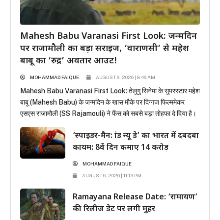
Mahesh Babu Varanasi First Look: जन्मदिन
पर राजामौली का बड़ा सरप्राइज, ‘वाराणसी’ से महेश
बाबू का ‘रुद्र’ अवतार आउट!
MOHAMMAD FAIQUE
AUGUST 9, 2026 | 8:49 AM
Mahesh Babu Varanasi First Look: तेलुगु सिनेमा के सुपरस्टार महेश
बाबू (Mahesh Babu) के जन्मदिन के खास मौके पर दिग्गज फिल्ममेकर
एसएस राजामौली (SS Rajamouli) ने फैंस को सबसे बड़ा तोहफा दे दिया है।
राजामौली ने अपनी बहुप्रतीक्षित मेगा-बजट फिल्म ‘वाराणसी’ (Varanasi) से
‘स्पाइडर-मैन: ब्रांड न्यू डे’ का भारत में दबदबा
महेश बाबू का मच-अवेटेड फर्स्ट लुक रिलीज कर दिया है। इस फिल्म...
कायम: 8वें दिन कमाए 14 करोड़
MOHAMMAD FAIQUE
AUGUST 6, 2026 | 11:13 PM
Ramayana Release Date: ‘रामायण’
की रिलीज डेट पर लगी मुहर