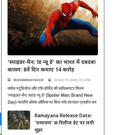
‘स्पाइडर-मैन: ब्रांड न्यू डे’ का भारत में दबदबा
कायम: 8वें दिन कमाए 14 करोड़
MOHAMMAD FAIQUE
AUGUST 6, 2026 | 11:13 PM
मार्वल स्टूडियोज और टॉम हॉलैंड की ब्लॉकबस्टर फिल्म
‘स्पाइडर-मैन: ब्रांड न्यू डे’ (Spider-Man: Brand New
Day) भारतीय बॉक्स ऑफिस पर बिना रुके शानदार प्रदर्शन कर
रही है। पहले हफ्ते में कई रिकॉर्ड ध्वस्त करने के बाद, फिल्म ने
Ramayana Release Date:
दूसरे हफ्ते के कामकाजी दिनों में भी सिनेमाघरों में अपनी मजबूत
‘रामायण’ की रिलीज डेट पर लगी
पकड़ बनाए रखी है। रिलीज के...
मुहर