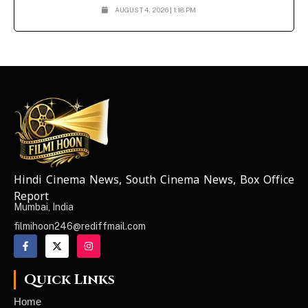
AUGUST 4, 2026 | 1:18 PM
Hindi Cinema News, South Cinema News, Box Office
NEWS ELEMENTOR
Report
Mumbai, India
filmihoon246@rediffmail.com
Quick Links
Home