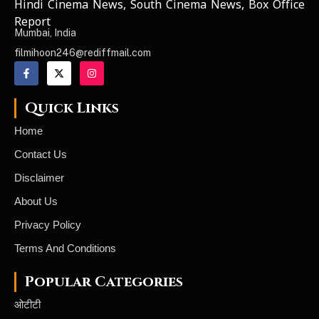
Hindi Cinema News, South Cinema News, Box Office
NEWS ELEMENTOR
Report
Mumbai, India
filmihoon246@rediffmail.com
Quick Links
Home
Contact Us
Disclaimer
About Us
Privacy Policy
Terms And Conditions
Popular Categories
ओटीटी