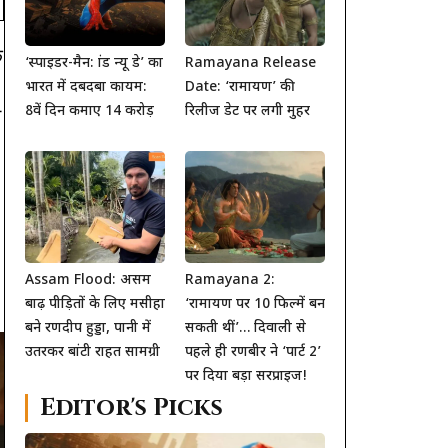
क
‘स्पाइडर-मैन: ब्रांड न्यू डे’ का
Ramayana Release
भारत में दबदबा कायम:
Date: ‘रामायण’ की
8वें दिन कमाए 14 करोड़
रिलीज डेट पर लगी मुहर
न
Assam Flood: असम
Ramayana 2:
बाढ़ पीड़ितों के लिए मसीहा
‘रामायण पर 10 फिल्में बन
बने रणदीप हुड्डा, पानी में
सकती थीं’… दिवाली से
उतरकर बांटी राहत सामग्री
पहले ही रणबीर ने ‘पार्ट 2’
पर दिया बड़ा सरप्राइज!
Editor's Picks