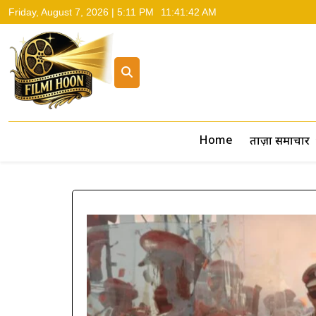
Friday, August 7, 2026 | 5:11 PM
11:41:44 AM
Filmi Hoon
Hindi Cinema News, South Cinema News, Box Office Repo
Home
ताज़ा समाचार